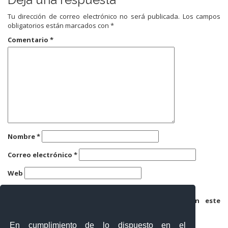
Tu dirección de correo electrónico no será publicada.
Los campos
obligatorios están marcados con
*
Comentario
*
Nombre
*
Correo electrónico
*
Web
Guarda mi nombre, correo electrónico y web en este
navegador para la próxima vez que comente.
En cumplimiento de lo dispuesto en el