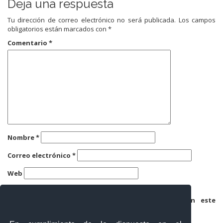
Deja una respuesta
Tu dirección de correo electrónico no será publicada.
Los campos
obligatorios están marcados con
*
Comentario
*
Nombre
*
Correo electrónico
*
Web
Guarda mi nombre, correo electrónico y web en este
navegador para la próxima vez que comente.