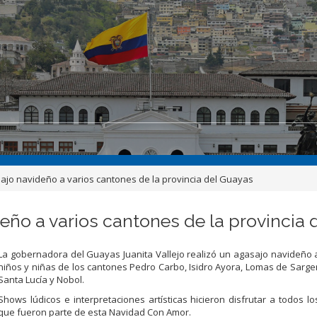
jo navideño a varios cantones de la provincia del Guayas
eño a varios cantones de la provincia 
La gobernadora del Guayas Juanita Vallejo realizó un agasajo navideño 
niños y niñas de los cantones Pedro Carbo, Isidro Ayora, Lomas de Sargent
Santa Lucía y Nobol.
Shows lúdicos e interpretaciones artísticas hicieron disfrutar a todos l
que fueron parte de esta Navidad Con Amor.