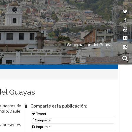
Gobernacion del Guayas
del Guayas
a cientos de
Comparte esta publicación:
illo, Daule,
Tweet
Compartir
os presentes
Imprimir