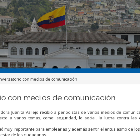
nversatorio con medios de comunicación
rio con medios de comunicación
dora Juanita Vallejo recibió a periodistas de varios medios de comunic
ecto a varios temas, como: seguridad, lo social, la lucha contra las 
ció muy importante para emplearlas y además sentir el entusiasmo de los
nestar de los ciudadanos.