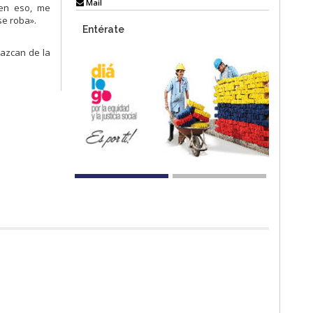
Mail
 en eso, me
se roba».
Entérate
nazcan de la