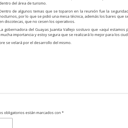
dentro del área de turismo.
Dentro de algunos temas que se toparon en la reunión fue la segurida
nocturnos, por lo que se pidió una mesa técnica, además los bares que s
en discotecas, que no cesen los operativos.
La gobernadora del Guayas Juanita Vallejo sostuvo que «aquí estamos 
mucha importancia y estoy segura que se realizará lo mejor para los ciu
mpre se velará por el desarrollo del mismo.
s obligatorios están marcados con
*