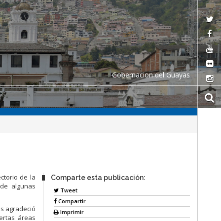
Gobernacion del Guayas
ctorio de la
Comparte esta publicación:
 de algunas
Tweet
Compartir
s agradeció
Imprimir
iertas áreas