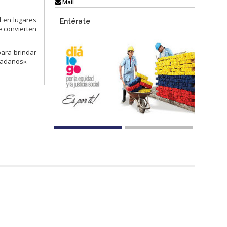
Mail
d en lugares
Entérate
e convierten
para brindar
dadanos».