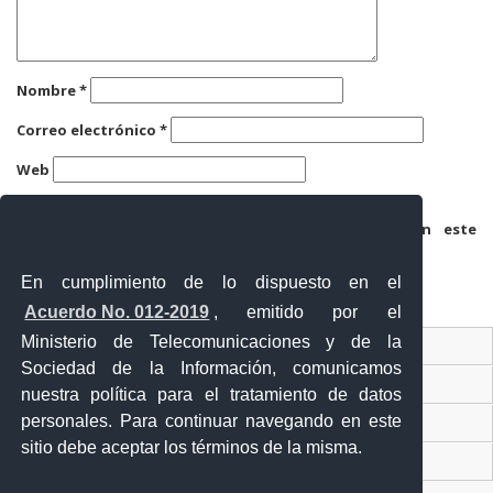
Nombre
*
Correo electrónico
*
Web
Guarda mi nombre, correo electrónico y web en este
navegador para la próxima vez que comente.
En cumplimiento de lo dispuesto en el
Acuerdo No. 012-2019
, emitido por el
Ministerio de Telecomunicaciones y de la
Ventanilla Única Virtual
Sociedad de la Información, comunicamos
Ventanilla Única de Comercio Exterior
nuestra política para el tratamiento de datos
personales. Para continuar navegando en este
Gobierno Abierto
sitio debe aceptar los términos de la misma.
Visor Ciudadano