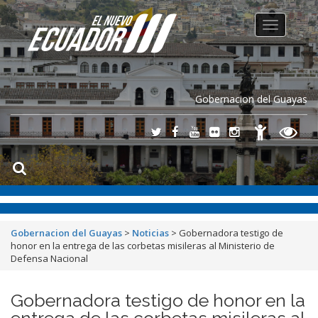
Toggle
navigation
Gobernacion del Guayas
Gobernacion del Guayas
>
Noticias
>
Gobernadora testigo de
honor en la entrega de las corbetas misileras al Ministerio de
Defensa Nacional
Gobernadora testigo de honor en la
entrega de las corbetas misileras al