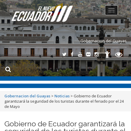
Toggle
navigation
Gobernacion del Guayas
Gobernacion del Guayas
>
Noticias
>
Gobierno de Ecuador
garantizará la seguridad de los turistas durante el feriado por el 24
de Mayo
Gobierno de Ecuador garantizará la
seguridad de los turistas durante el