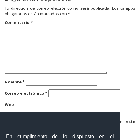
Tu dirección de correo electrónico no será publicada.
Los campos
obligatorios están marcados con
*
Comentario
*
Nombre
*
Correo electrónico
*
Web
Guarda mi nombre, correo electrónico y web en este
navegador para la próxima vez que comente.
En cumplimiento de lo dispuesto en el