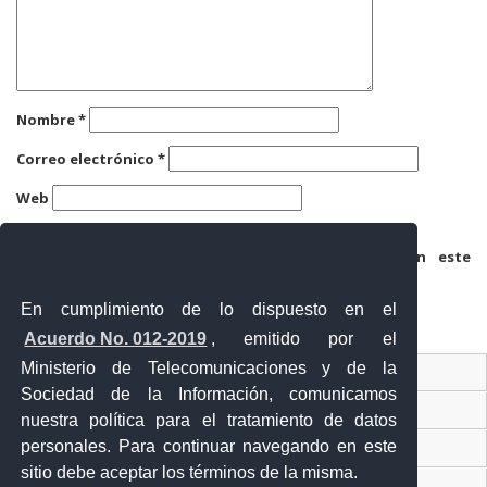
Nombre
*
Correo electrónico
*
Web
Guarda mi nombre, correo electrónico y web en este
navegador para la próxima vez que comente.
En cumplimiento de lo dispuesto en el
Acuerdo No. 012-2019
, emitido por el
Ministerio de Telecomunicaciones y de la
Ventanilla Única Virtual
Sociedad de la Información, comunicamos
Ventanilla Única de Comercio Exterior
nuestra política para el tratamiento de datos
personales. Para continuar navegando en este
Gobierno Abierto
sitio debe aceptar los términos de la misma.
Visor Ciudadano