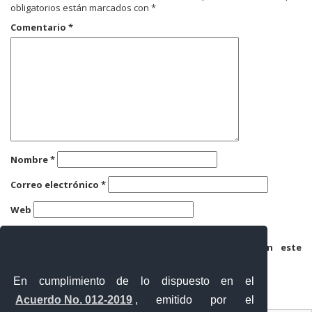
obligatorios están marcados con
*
Comentario
*
Nombre
*
Correo electrónico
*
Web
Guarda mi nombre, correo electrónico y web en este
navegador para la próxima vez que comente.
En cumplimiento de lo dispuesto en el
Acuerdo No. 012-2019
, emitido por el