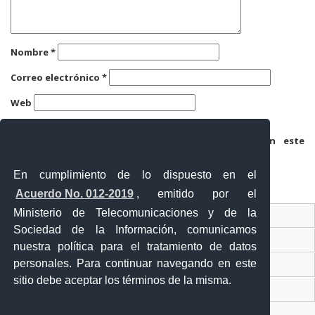
Nombre
*
Correo electrónico
*
Web
Guarda mi nombre, correo electrónico y web en este
navegador para la próxima vez que comente.
En cumplimiento de lo dispuesto en el
Acuerdo No. 012-2019
, emitido por el
Ministerio de Telecomunicaciones y de la
Ventanilla Única Virtual
Sociedad de la Información, comunicamos
Ventanilla Única de Comercio Exterior
nuestra política para el tratamiento de datos
personales. Para continuar navegando en este
Gobierno Abierto
sitio debe aceptar los términos de la misma.
Visor Ciudadano
Contacto ciudadano