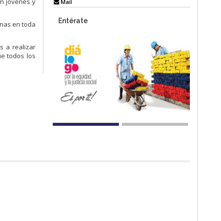
on jóvenes y
Mail
Entérate
onas en toda
 a realizar
ue todos los