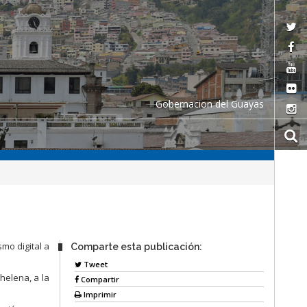
Gobernacion del Guayas
mo digital a
Comparte esta publicación:
Tweet
helena, a la
Compartir
Imprimir