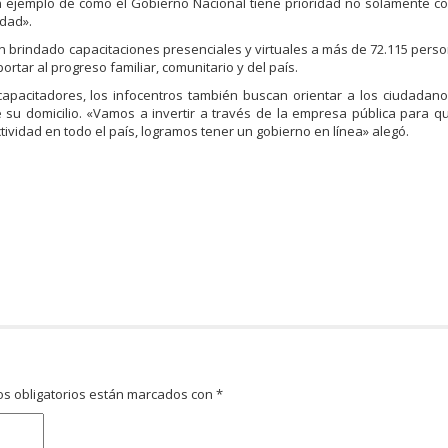
 ejemplo de cómo el Gobierno Nacional tiene prioridad no solamente c
dad».
n brindado capacitaciones presenciales y virtuales a más de 72.115 pers
rtar al progreso familiar, comunitario y del país.
pacitadores, los infocentros también buscan orientar a los ciudadanos
su domicilio. «Vamos a invertir a través de la empresa pública para q
ividad en todo el país, logramos tener un gobierno en línea» alegó.
s obligatorios están marcados con
*