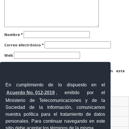
Nombre
*
Correo electrónico
*
Web
Guarda mi nombre, correo electrónico y web en este
navegador para la próxima vez que comente.
En cumplimiento de lo dispuesto en el
Acuerdo No. 012-2019
, emitido por el
Ministerio de Telecomunicaciones y de la
Ventanilla Única Virtual
Sociedad de la Información, comunicamos
Ventanilla Única de Comercio Exterior
nuestra política para el tratamiento de datos
personales. Para continuar navegando en este
Gobierno Abierto
sitio debe aceptar los términos de la misma.