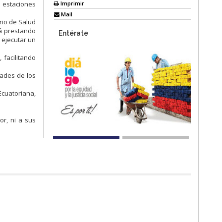
Imprimir
s estaciones
Mail
rio de Salud
tá prestando
Entérate
a ejecutar un
 facilitando
dades de los
Ecuatoriana,
r, ni a sus