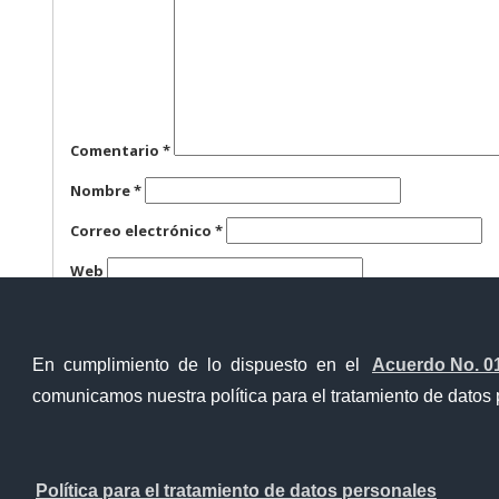
Comentario
*
Nombre
*
Correo electrónico
*
Web
Guarda mi nombre, correo electrónico y web en este n
En cumplimiento de lo dispuesto en el
Acuerdo No. 0
comunicamos nuestra política para el tratamiento de datos 
Ventanilla Única Virtual
Ventanill
Política para el tratamiento de datos personales