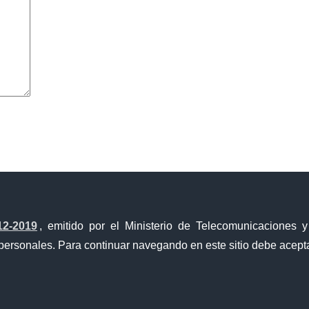
avegador para la próxima vez que comente.
12-2019
, emitido por el Ministerio de Telecomunicaciones 
personales. Para continuar navegando en este sitio debe acepta
a Única de Comercio Exterior
Gobierno Abierto