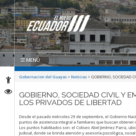
MENÚ
Gobernacion del Guayas
>
Noticias
>
GOBIERNO, SOCIEDAD CI
GOBIERNO, SOCIEDAD CIVIL Y E
LOS PRIVADOS DE LIBERTAD
Desde el pasado miércoles 29 de septiembre, el Gobierno Nacio
puntos de asistencia integral a familiares que buscan obtener 
Los puntos habilitados son: el Coliseo Abel Jiménez Parra, ubi
Judicial, donde se brinda atención y asesoría psicológica, social