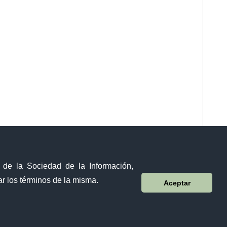
y de la Sociedad de la Información,
r los términos de la misma.
Aceptar
Visor Ciudadano
Contacto ciudadano
Malecón y Aguirre
Guayaquil - Ecuador