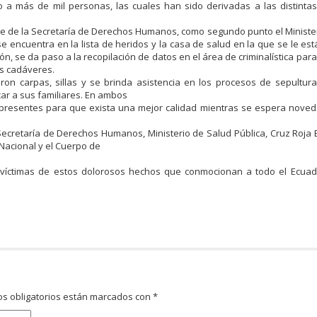
 a más de mil personas, las cuales han sido derivadas a las distinta
arte de la Secretaría de Derechos Humanos, como segundo punto el Ministe
 se encuentra en la lista de heridos y la casa de salud en la que se le es
ón, se da paso a la recopilación de datos en el área de criminalística par
os cadáveres.
aron carpas, sillas y se brinda asistencia en los procesos de sepultura,
ar a sus familiares. En ambos
os presentes para que exista una mejor calidad mientras se espera nove
 Secretaría de Derechos Humanos, Ministerio de Salud Pública, Cruz Roja 
 Nacional y el Cuerpo de
 víctimas de estos dolorosos hechos que conmocionan a todo el Ecuado
s obligatorios están marcados con
*