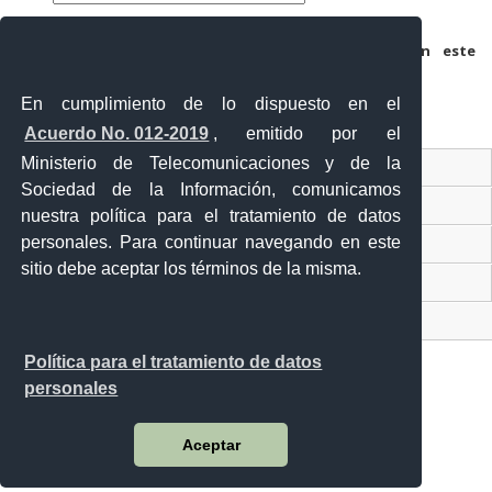
Guarda mi nombre, correo electrónico y web en este
navegador para la próxima vez que comente.
En cumplimiento de lo dispuesto en el
Acuerdo No. 012-2019
, emitido por el
Ministerio de Telecomunicaciones y de la
Ventanilla Única Virtual
Sociedad de la Información, comunicamos
Ventanilla Única de Comercio Exterior
nuestra política para el tratamiento de datos
personales. Para continuar navegando en este
Gobierno Abierto
sitio debe aceptar los términos de la misma.
Visor Ciudadano
Contacto ciudadano
Política para el tratamiento de datos
personales
Malecón y Aguirre
Aceptar
Guayaquil - Ecuador
Teléfono: 593-4 370-2840