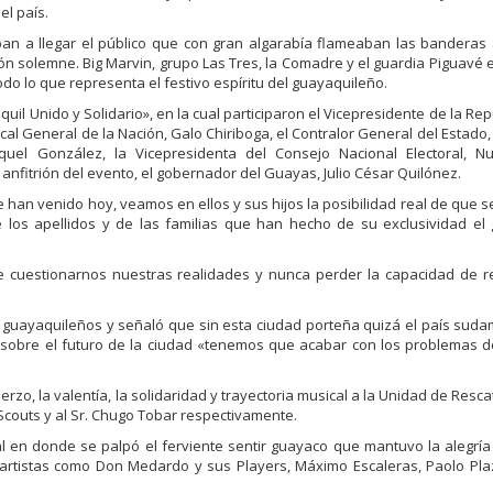
el país.
an a llegar el público que con gran algarabía flameaban las banderas 
ón solemne. Big Marvin, grupo Las Tres, la Comadre y el guardia Piguavé
do lo que representa el festivo espíritu del guayaquileño.
uil Unido y Solidario», en la cual participaron el Vicepresidente de la Rep
cal General de la Nación, Galo Chiriboga, el Contralor General del Estado, 
uel González, la Vicepresidenta del Consejo Nacional Electoral, Nubi
 anfitrión del evento, el gobernador del Guayas, Julio César Quilónez.
an venido hoy, veamos en ellos y sus hijos la posibilidad real de que s
los apellidos y de las familias que han hecho de su exclusividad el 
e cuestionarnos nuestras realidades y nunca perder la capacidad de r
os guayaquileños y señaló que sin esta ciudad porteña quizá el país sud
e sobre el futuro de la ciudad «tenemos que acabar con los problemas 
zo, la valentía, la solidaridad y trayectoria musical a la Unidad de Resc
 Scouts y al Sr. Chugo Tobar respectivamente.
al en donde se palpó el ferviente sentir guayaco que mantuvo la alegrí
 artistas como Don Medardo y sus Players, Máximo Escaleras, Paolo Pl