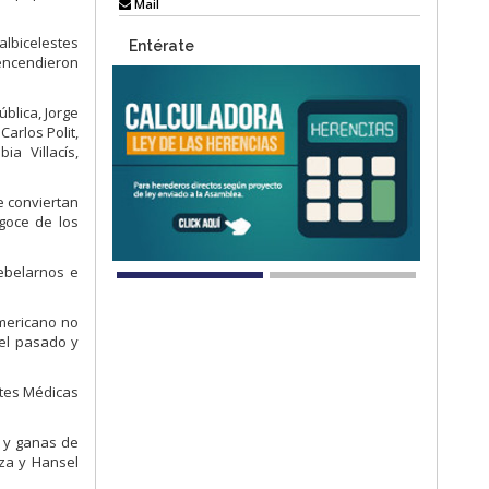
Mail
albicelestes
Entérate
 encendieron
ública, Jorge
Carlos Polit,
a Villacís,
e conviertan
goce de los
ebelarnos e
americano no
del pasado y
ates Médicas
a y ganas de
aza y Hansel