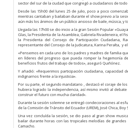
sector del sur de la ciudad que congregó a ciudadanos de todo 
Desde las 15h00 del lunes 25 de julio, poco a poco comenzab
mientras cantaban y bailaban durante el show previo a la sesi
aún más los ánimos de un público ansioso de baile, música, y to
Llegada las 17h00 se dio inicio a la gran Sesión Popular «Guayaq
Glas, la Presidenta de la Asamblea, Gabriela Rivadeneira, el Fis
la Presidenta del Consejo de Participación Ciudadana, Raq
representante del Consejo de la Judicatura, Karina Peralta, y el
«Pensemos en cada uno de los padres y madres de familia que h
en líderes del progreso que pueda romper la hegemonía de 
beneficios frutos del trabajo de todos», aseguró Quiñónez.
Y añadió: «Requerimos participación ciudadana, capacidad d
indignarnos frente a la injusticia».
Por su parte, el segundo mandatario , destacó el coraje de l
hubiera logrado la independencia, así mismo invitó al debat
construir el futuro con mucha claridad».
Durante la sesión solemne se entregó condecoraciones al esfuer
de la Comisión de Tránsito del Ecuador (UREM), José Chica, Boy
Una vez concluída la sesión, se dio paso al gran show music
bailar durante horas con las tropicales melodías de grandes
Camacho.