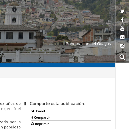
Gobernacion del Guayas
iez años de
Comparte esta publicación:
 expresó el
Tweet
Compartir
zado por la
Imprimir
 un populoso