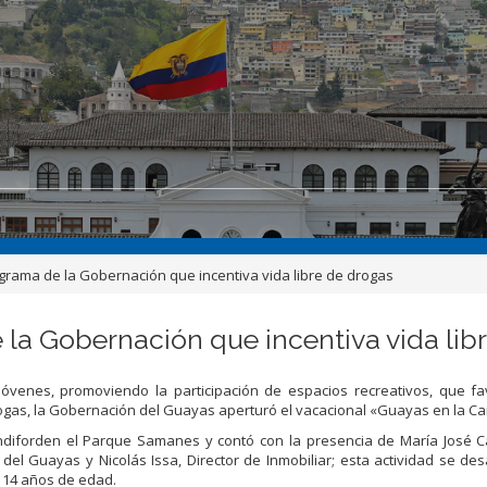
rama de la Gobernación que incentiva vida libre de drogas
la Gobernación que incentiva vida lib
s jóvenes, promoviendo la participación de espacios recreativos, que f
rogas, la Gobernación del Guayas aperturó el vacacional «Guayas en la C
andiforden el Parque Samanes y contó con la presencia de María José Ca
el Guayas y Nicolás Issa, Director de Inmobiliar; esta actividad se des
a 14 años de edad.