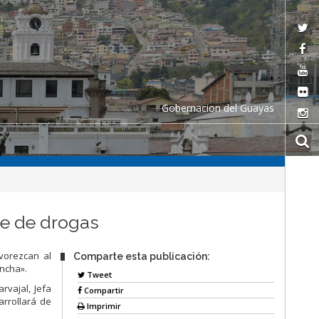
Gobernacion del Guayas
re de drogas
avorezcan al
Comparte esta publicación:
ancha».
Tweet
rvajal, Jefa
Compartir
arrollará de
Imprimir