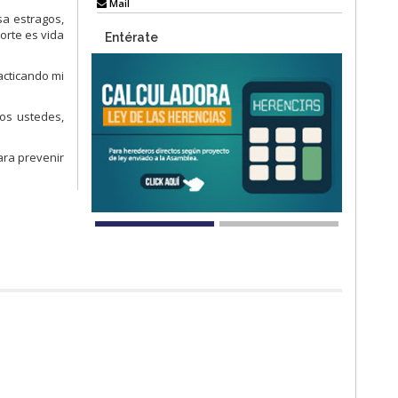
Mail
sa estragos,
orte es vida
Entérate
acticando mi
dos ustedes,
ara prevenir