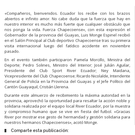
«Compañeros, bienvenidos. Ecuador los recibe con los brazos
abiertos e infinito amor. No cabe duda que la fuerza que hay en
nuestro interior es mucho más fuerte que cualquier obstáculo que
nos ponga la vida. Fuerza Chapecoense», con esta expresión el
Gobernador de la provincia del Guayas, Luis Monge Espinel recibió
en el Salón Principal al Club deportivo Chapecoense tras su primera
visita internacional luego del fatídico accidente en noviembre
pasado.
En el evento también participaron Pamela Morcillo, Ministra del
Deporte; Pedro Solines, Ministro del Interior; José Julián Aguilar,
Presidente del Club Sport River Ecuador; Ney Maidana,
Vicepresidente del Club Chapecoense; Ricardo Nicolalde, Intendente
General de Policía en la Provincia del Guayas y el Jefe Político del
Cantón Guayaquil, Cristián Llerena.
Durante este almuerzo de recibimiento la máxima autoridad en la
provincia, aprovechó la oportunidad para resaltar la acción noble y
solidaria realizada por el equipo local River Ecuador, por la muestra
y compromiso humano que se vive en fiesta del futbol. «Gracias
River por mostrar ese gesto de hermandad y gestión solidaria para
nuestros hermanos Chapecoenses», acotó Monge.
Comparte esta publicación: