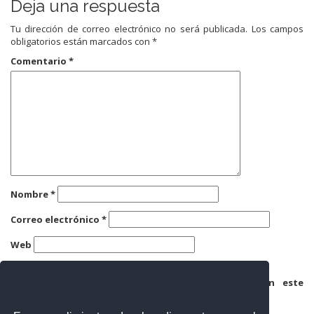
Deja una respuesta
Tu dirección de correo electrónico no será publicada.
Los campos
obligatorios están marcados con
*
Comentario
*
Nombre
*
Correo electrónico
*
Web
Guarda mi nombre, correo electrónico y web en este
navegador para la próxima vez que comente.