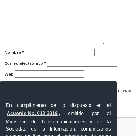
Nombre
*
Correo electrónico
*
Web
Guarda mi nombre, correo electrónico y web en este
navegador para la próxima vez que comente.
En cumplimiento de lo dispuesto en el
Acuerdo No. 012-2019
, emitido por el
Ministerio de Telecomunicaciones y de la
Ventanilla Única Virtual
Sociedad de la Información, comunicamos
Ventanilla Única de Comercio Exterior