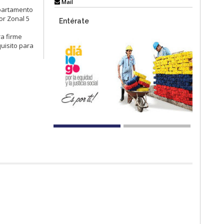
Mail
epartamento
or Zonal 5
Entérate
a firme
quisito para