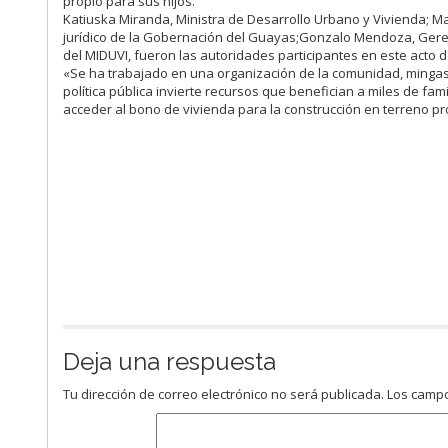
propio para sus hijos.
Katiuska Miranda, Ministra de Desarrollo Urbano y Vivienda; Ma
jurídico de la Gobernación del Guayas;Gonzalo Mendoza, Geren
del MIDUVI, fueron las autoridades participantes en este acto 
«Se ha trabajado en una organización de la comunidad, mingas
política pública invierte recursos que benefician a miles de famil
acceder al bono de vivienda para la construcción en terreno pr
Deja una respuesta
Tu dirección de correo electrónico no será publicada.
Los campo