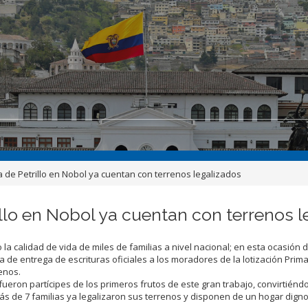
 de Petrillo en Nobol ya cuentan con terrenos legalizados
llo en Nobol ya cuentan con terrenos 
a calidad de vida de miles de familias a nivel nacional; en esta ocasión 
a de entrega de escrituras oficiales a los moradores de la lotización Prim
renos.
ueron partícipes de los primeros frutos de este gran trabajo, convirtiénd
s de 7 familias ya legalizaron sus terrenos y disponen de un hogar digno