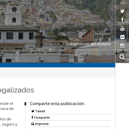
Gobernacion del Guayas
legalizados
desde el
Comparte esta publicación:
avera de
Tweet
Compartir
olos de
Imprimir
, seguro y