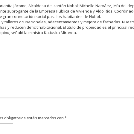
rianita Jácome, Alcaldesa del cantón Nobol; Michelle Narváez, Jefa del d
te subrogante de la Empresa Pública de Vivienda y Aldo Ríos, Coordinad
de gran connotación social para los habitantes de Nobol.
 y talleres ocupacionales, adecentamientos y mejora de fachadas. Nuestr
ias y reducen déficit habitacional. El título de propiedad es el principal re
opio», señaló la ministra Katiuska Miranda.
s obligatorios están marcados con
*