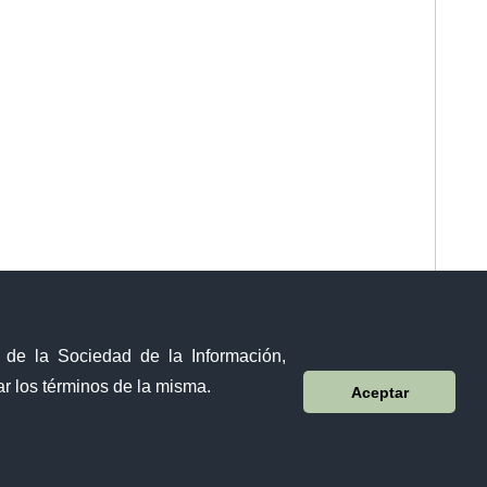
y de la Sociedad de la Información,
r los términos de la misma.
Aceptar
Visor Ciudadano
Contacto ciudadano
Malecón y Aguirre
Guayaquil - Ecuador