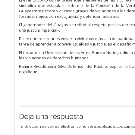
El evento contó con la presenciarnfamiliares de las víctimas,
simbólica que estipula el Informe de la Comisión de la Ver
Guayasrnregistraron 21 casos graves de violaciones a los der
forzada,rnejecución extrajudicial y detención arbitraria.
El gobernador del Guayas se refirió al respeto por los derec
una justicia imparcial».
Dicen que recordar es volver a vivir «hoy más allá de participa
tarea de aprender a convivir, igualdad y justicia, es el desaf
El rector de la Universidad de las Artes, Ramiro Noriega, dio 
las violaciones de derechos humanos.
Ramiro Rivadeneira Silva,Defensor del Pueblo, explicó lo t
dignifique.
Deja una respuesta
Tu dirección de correo electrónico no será publicada.
Los campo