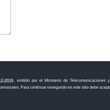
avegador para la próxima vez que comente.
12-2019
, emitido por el Ministerio de Telecomunicaciones 
personales. Para continuar navegando en este sitio debe acepta
a Única de Comercio Exterior
Gobierno Abierto