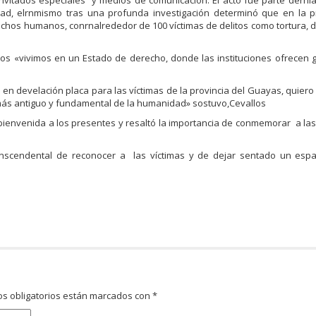
 invitados especiales y medios de comunicación. El acto fue parte dernl
dad, elrnmismo tras una profunda investigación determinó que en la pr
echos humanos, conrnalrededor de 100 víctimas de delitos como tortura, 
hos «vivimos en un Estado de derecho, donde las instituciones ofrecen 
r en develación placa para las víctimas de la provincia del Guayas, quiero 
ío más antiguo y fundamental de la humanidad» sostuvo,Cevallos
la bienvenida a los presentes y resaltó la importancia de conmemorar a las
ranscendental de reconocer a las víctimas y de dejar sentado un espa
s obligatorios están marcados con
*