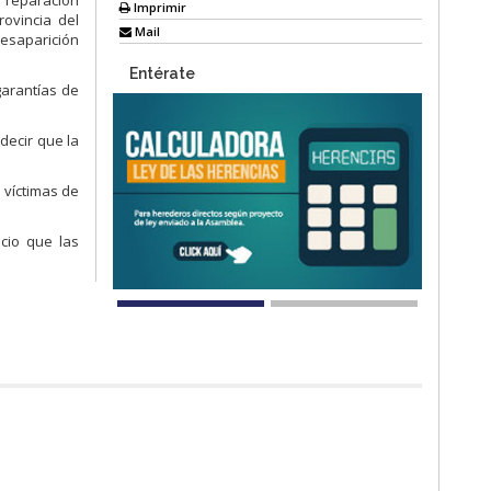
a reparación
Imprimir
ovincia del
Mail
desaparición
Entérate
garantías de
decir que la
 víctimas de
cio que las