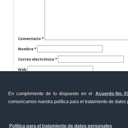
Comentario
*
Nombre
*
Correo electrónico
*
Web
Guarda mi nombre, correo electrónico y web en este n
En cumplimiento de lo dispuesto en el
Acuerdo No. 0
comunicamos nuestra política para el tratamiento de datos 
Ventanilla Única Virtual
Ventanill
Política para el tratamiento de datos personales