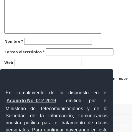
Nombre
*
Correo electrónico
*
Web
Guarda mi nombre, correo electrónico y web en este
navegador para la próxima vez que comente.
En cumplimiento de lo dispuesto en el
Acuerdo No. 012-2019
, emitido por el
Ministerio de Telecomunicaciones y de la
Ventanilla Única Virtual
Sociedad de la Información, comunicamos
Ventanilla Única de Comercio Exterior
nuestra política para el tratamiento de datos
personales. Para continuar navegando en este
Gobierno Abierto