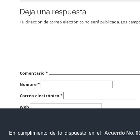
Deja una respuesta
Tu dirección de correo electrónico no será publicada.
Los campo
Comentario
*
Nombre
*
Correo electrónico
*
Web
Guarda mi nombre, correo electrónico y web en este n
En cumplimiento de lo dispuesto en el
Acuerdo No. 0