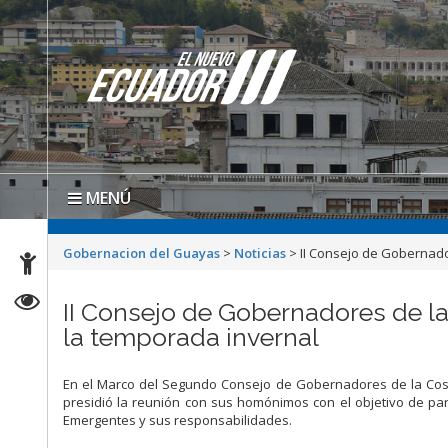
MENÚ
Gobernacion del Guayas
>
Noticias
>
II Consejo de Gobernado
II Consejo de Gobernadores de la
la temporada invernal
En el Marco del Segundo Consejo de Gobernadores de la Cost
presidió la reunión con sus homónimos con el objetivo de part
Emergentes y sus responsabilidades.