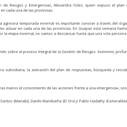
ión de Riesgos y Emergencias, Alexandra Ocles, quien expuso el plan 
en cada una de las provincias.
la agresiva temporada invernal es importante conocer a través del órga
cómo actuar en cada una de las provincias. En Guayas esta semana hemo
or la etapa invernal, no vamos a descansar hasta que una sola persona
ondo sobre el proceso Integral de la Gestión de Riesgos. Asimismo, prof
.
a subsidiaria, la activación del plan de respuestas, búsqueda y rescat
tras manos el conocimiento de las acciones frente a una emergencia», sos
r Santos (Manabí), Danilo Maridueña (El Oro) y Pablo Hadathy (Esmeraldas