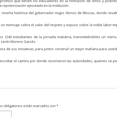
promiso que tienen los educadores en la formación de niños y jóvenes
 repotenciación ejecutada en la institución.
 reseña histórica del gobernador negro Alonso de Illescas, donde resalt
ó un mensaje sobre el valor del respeto y expuso sobre la noble labor i
os 1240 estudiantes de la jornada matutina, transmitiéndoles un mensa
a Lenín Moreno Garcés.
a de sus iniciativas, para juntos construír un mejor mañana para usted
 escoltar el camino por donde recorrieron las autoridades, quienes se p
s obligatorios están marcados con
*