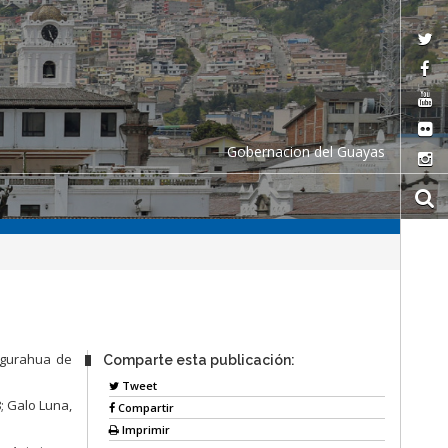
Gobernacion del Guayas
ungurahua de
Comparte esta publicación:
Tweet
; Galo Luna,
Compartir
Imprimir