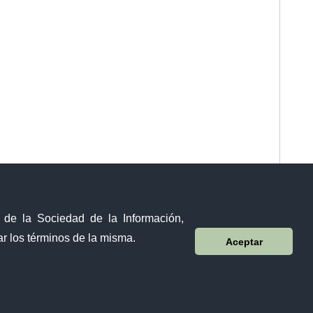
y de la Sociedad de la Información,
r los términos de la misma.
Aceptar
Visor Ciudadano
Contacto ciudadano
Malecón y Aguirre
Guayaquil - Ecuador
Teléfono: 593-4 370-2840