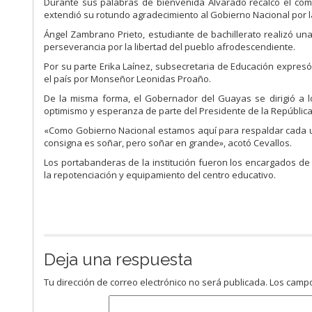
Durante sus palabras de bienvenida Alvarado recalcó el com
extendió su rotundo agradecimiento al Gobierno Nacional por la
Ángel Zambrano Prieto, estudiante de bachillerato realizó una
perseverancia por la libertad del pueblo afrodescendiente.
Por su parte Erika Laínez, subsecretaria de Educación expres
el país por Monseñor Leonidas Proaño.
De la misma forma, el Gobernador del Guayas se dirigió a l
optimismo y esperanza de parte del Presidente de la Repúblic
«Como Gobierno Nacional estamos aquí para respaldar cada un
consigna es soñar, pero soñar en grande», acotó Cevallos.
Los portabanderas de la institución fueron los encargados de
la repotenciación y equipamiento del centro educativo.
Deja una respuesta
Tu dirección de correo electrónico no será publicada.
Los campo