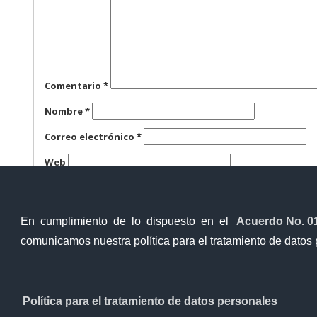
Comentario
*
Nombre
*
Correo electrónico
*
Web
Guarda mi nombre, correo electrónico y web en este n
En cumplimiento de lo dispuesto en el
Acuerdo No. 0
comunicamos nuestra política para el tratamiento de datos 
Ventanilla Única Virtual
Ventanill
Política para el tratamiento de datos personales