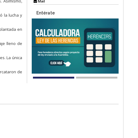
. Asimismo,
Mail
Entérate
ó la lucha y
mplantada en
je lleno de
es. La única
ercataron de