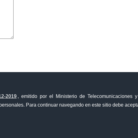
avegador para la próxima vez que comente.
12-2019
, emitido por el Ministerio de Telecomunicaciones 
personales. Para continuar navegando en este sitio debe acepta
a Única de Comercio Exterior
Gobierno Abierto