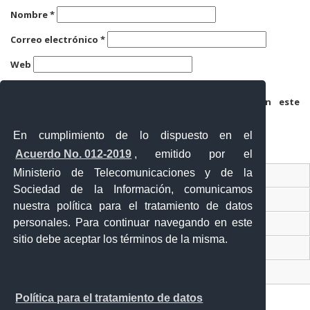
Nombre
*
Correo electrónico
*
Web
Guarda mi nombre, correo electrónico y web en este
navegador para la próxima vez que comente.
En cumplimiento de lo dispuesto en el
Acuerdo No. 012-2019
, emitido por el
Ministerio de Telecomunicaciones y de la
Ventanilla Única Virtual
Sociedad de la Información, comunicamos
Ventanilla Única de Comercio Exterior
nuestra política para el tratamiento de datos
personales. Para continuar navegando en este
Gobierno Abierto
sitio debe aceptar los términos de la misma.
Visor Ciudadano
Contacto ciudadano
Política para el tratamiento de datos