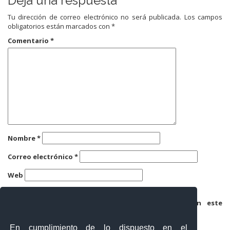
Deja una respuesta
Tu dirección de correo electrónico no será publicada.
Los campos
obligatorios están marcados con
*
Comentario
*
Nombre
*
Correo electrónico
*
Web
Guarda mi nombre, correo electrónico y web en este
navegador para la próxima vez que comente.
En cumplimiento de lo dispuesto en el