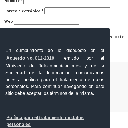
Nombre
*
Correo electrónico
*
Web
Guarda mi nombre, correo electrónico y web en este
navegador para la próxima vez que comente.
En cumplimiento de lo dispuesto en el
Acuerdo No. 012-2019
, emitido por el
Ministerio de Telecomunicaciones y de la
Ventanilla Única Virtual
Sociedad de la Información, comunicamos
Ventanilla Única de Comercio Exterior
nuestra política para el tratamiento de datos
personales. Para continuar navegando en este
Gobierno Abierto
sitio debe aceptar los términos de la misma.
Visor Ciudadano
Contacto ciudadano
Política para el tratamiento de datos
personales