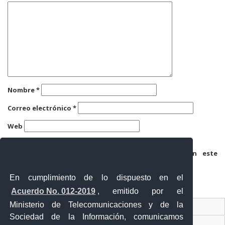
Nombre
*
Correo electrónico
*
Web
Guarda mi nombre, correo electrónico y web en este
navegador para la próxima vez que comente.
En cumplimiento de lo dispuesto en el
Acuerdo No. 012-2019
, emitido por el
Ministerio de Telecomunicaciones y de la
Ventanilla Única Virtual
Sociedad de la Información, comunicamos
Ventanilla Única de Comercio Exterior