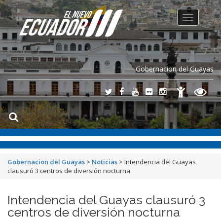
Toggle
navigation
Gobernacion del Guayas
Gobernacion del Guayas
>
Noticias
>
Intendencia del Guayas
clausuró 3 centros de diversión nocturna
Intendencia del Guayas clausuró 3
centros de diversión nocturna