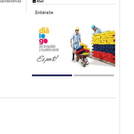
clandestinas
Mail
Entérate