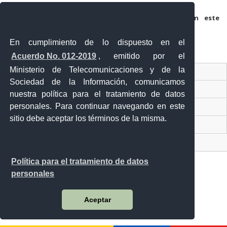
Guarda mi nombre, correo electrónico y web en este
navegador para la próxima vez que comente.
En cumplimiento de lo dispuesto en el
Acuerdo No. 012-2019
, emitido por el
Ministerio de Telecomunicaciones y de la
Ventanilla Única Virtual
Sociedad de la Información, comunicamos
Ventanilla Única de Comercio Exterior
nuestra política para el tratamiento de datos
personales. Para continuar navegando en este
Gobierno Abierto
sitio debe aceptar los términos de la misma.
Visor Ciudadano
Contacto ciudadano
Política para el tratamiento de datos
personales
Malecón y Aguirre
Aceptar
Guayaquil - Ecuador
Teléfono: 593-4 370-2840