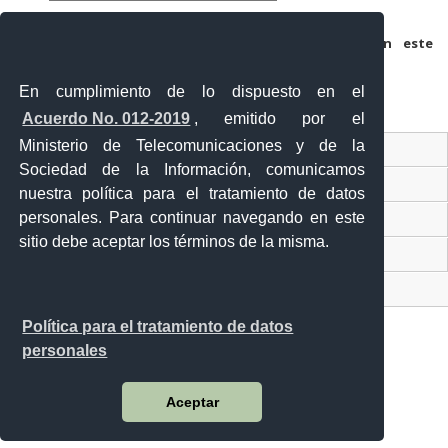
Guarda mi nombre, correo electrónico y web en este
navegador para la próxima vez que comente.
En cumplimiento de lo dispuesto en el
Acuerdo No. 012-2019
, emitido por el
Ministerio de Telecomunicaciones y de la
Ventanilla Única Virtual
Sociedad de la Información, comunicamos
Ventanilla Única de Comercio Exterior
nuestra política para el tratamiento de datos
personales. Para continuar navegando en este
Gobierno Abierto
sitio debe aceptar los términos de la misma.
Visor Ciudadano
Contacto ciudadano
Política para el tratamiento de datos
personales
Malecón y Aguirre
Aceptar
Guayaquil - Ecuador
Teléfono: 593-4 370-2840