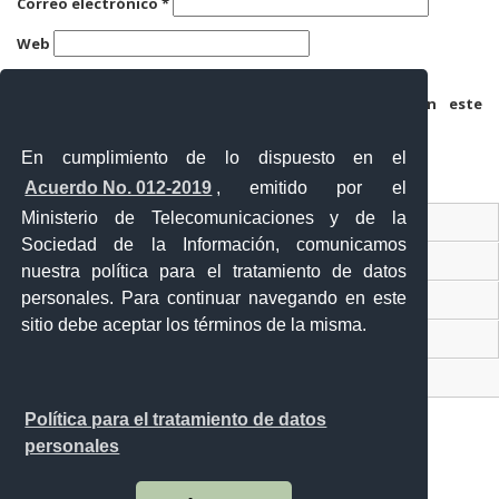
Correo electrónico
*
Web
Guarda mi nombre, correo electrónico y web en este
navegador para la próxima vez que comente.
En cumplimiento de lo dispuesto en el
Acuerdo No. 012-2019
, emitido por el
Ministerio de Telecomunicaciones y de la
Ventanilla Única Virtual
Sociedad de la Información, comunicamos
Ventanilla Única de Comercio Exterior
nuestra política para el tratamiento de datos
personales. Para continuar navegando en este
Gobierno Abierto
sitio debe aceptar los términos de la misma.
Visor Ciudadano
Contacto ciudadano
Política para el tratamiento de datos
personales
Malecón y Aguirre