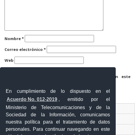
Nombre
*
Correo electrónico
*
Web
Guarda mi nombre, correo electrónico y web en este
navegador para la próxima vez que comente.
En cumplimiento de lo dispuesto en el
Acuerdo No. 012-2019
, emitido por el
Ministerio de Telecomunicaciones y de la
Ventanilla Única Virtual
Sociedad de la Información, comunicamos
Ventanilla Única de Comercio Exterior
nuestra política para el tratamiento de datos
personales. Para continuar navegando en este
Gobierno Abierto