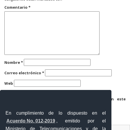
Comentario
*
Nombre
*
Correo electrónico
*
Web
Guarda mi nombre, correo electrónico y web en este
navegador para la próxima vez que comente.
En cumplimiento de lo dispuesto en el
Acuerdo No. 012-2019
, emitido por el
Ministerio de Telecomunicaciones y de la
Ventanilla Única Virtual