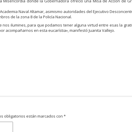
ina Misericordia donde la Gobernadora ofreció una Misa de Acción de Gr
 la Academia Naval Altamar, asimismo autoridades del Ejecutivo Desconcentr
ros de la zona 8 de la Policía Nacional.
 nos ilumines, para que podamos tener alguna virtud entre esas la grati
or acompañarnos en esta eucarístia», manifestó Juanita Vallejo.
s obligatorios están marcados con
*