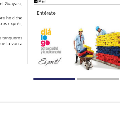
Mail
del Guayas»,
Entérate
pre he dicho
stros exprés,
os tanqueros
que la van a