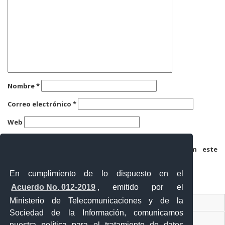
Nombre
*
Correo electrónico
*
Web
Guarda mi nombre, correo electrónico y web en este
navegador para la próxima vez que comente.
En cumplimiento de lo dispuesto en el
Acuerdo No. 012-2019
, emitido por el
Ministerio de Telecomunicaciones y de la
Ventanilla Única Virtual
Sociedad de la Información, comunicamos
Ventanilla Única de Comercio Exterior
nuestra política para el tratamiento de datos