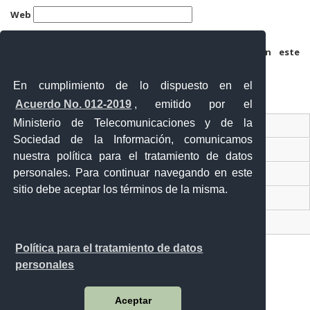
Web
Guarda mi nombre, correo electrónico y web en este
navegador para la próxima vez que comente.
En cumplimiento de lo dispuesto en el
Acuerdo No. 012-2019
, emitido por el
Ministerio de Telecomunicaciones y de la
Ventanilla Única Virtual
Sociedad de la Información, comunicamos
Ventanilla Única de Comercio Exterior
nuestra política para el tratamiento de datos
personales. Para continuar navegando en este
Gobierno Abierto
sitio debe aceptar los términos de la misma.
Visor Ciudadano
Contacto ciudadano
Política para el tratamiento de datos
personales
Malecón y Aguirre
Aceptar
Guayaquil - Ecuador