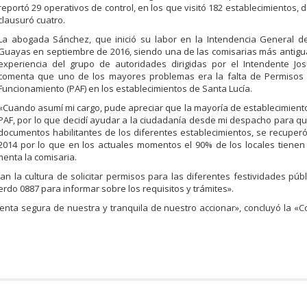
reportó 29 operativos de control, en los que visitó 182 establecimientos, d
clausuró cuatro.
La abogada Sánchez, que inició su labor en la Intendencia General de
Guayas en septiembre de 2016, siendo una de las comisarias más antig
experiencia del grupo de autoridades dirigidas por el Intendente Jo
comenta que uno de los mayores problemas era la falta de Permisos
Funcionamiento (PAF) en los establecimientos de Santa Lucía.
«Cuando asumí mi cargo, pude apreciar que la mayoría de establecimient
PAF, por lo que decidí ayudar a la ciudadanía desde mi despacho para q
documentos habilitantes de los diferentes establecimientos, se recuperó
2014 por lo que en los actuales momentos el 90% de los locales tiene
menta la comisaria.
 la cultura de solicitar permisos para las diferentes festividades púb
uerdo 0887 para informar sobre los requisitos y trámites».
nta segura de nuestra y tranquila de nuestro accionar», concluyó la «C