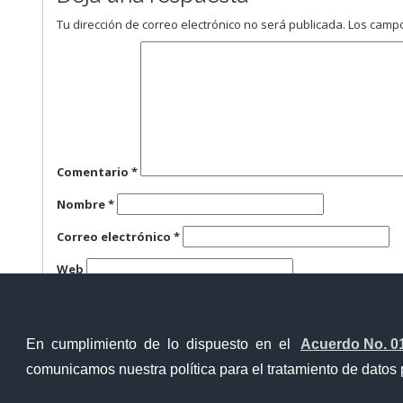
Tu dirección de correo electrónico no será publicada.
Los campo
Comentario
*
Nombre
*
Correo electrónico
*
Web
Guarda mi nombre, correo electrónico y web en este n
En cumplimiento de lo dispuesto en el
Acuerdo No. 0
comunicamos nuestra política para el tratamiento de datos 
Ventanilla Única Virtual
Ventanill