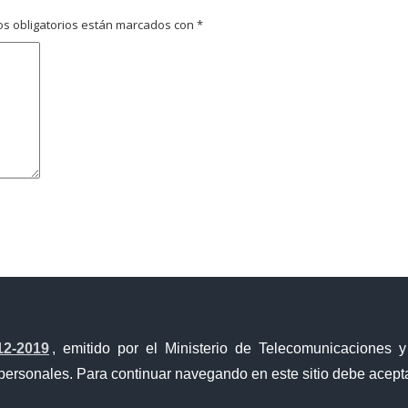
s obligatorios están marcados con
*
avegador para la próxima vez que comente.
12-2019
, emitido por el Ministerio de Telecomunicaciones 
personales. Para continuar navegando en este sitio debe acepta
a Única de Comercio Exterior
Gobierno Abierto