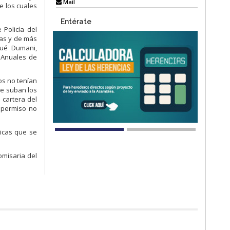
Mail
e los cuales
Entérate
 Policía del
uas y de más
sué Dumani,
 Anuales de
os no tenían
ue suban los
 cartera del
n permiso no
licas que se
omisaria del