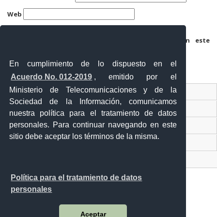
Web
Guarda mi nombre, correo electrónico y web en este
navegador para la próxima vez que comente.
En cumplimiento de lo dispuesto en el
Acuerdo No. 012-2019
, emitido por el
Ministerio de Telecomunicaciones y de la
Ventanilla Única Virtual
Sociedad de la Información, comunicamos
Ventanilla Única de Comercio Exterior
nuestra política para el tratamiento de datos
personales. Para continuar navegando en este
Gobierno Abierto
sitio debe aceptar los términos de la misma.
Visor Ciudadano
Contacto ciudadano
Política para el tratamiento de datos
personales
Malecón y Aguirre
Aceptar