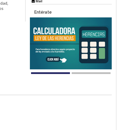
Mail
idad,
ros
Entérate