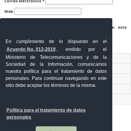
Correo electrónico
*
Web
Guarda mi nombre, correo electrónico y web en este
navegador para la próxima vez que comente.
En cumplimiento de lo dispuesto en el
Acuerdo No. 012-2019
, emitido por el
Ministerio de Telecomunicaciones y de la
Ventanilla Única Virtual
Sociedad de la Información, comunicamos
Ventanilla Única de Comercio Exterior
nuestra política para el tratamiento de datos
personales. Para continuar navegando en este
Gobierno Abierto
sitio debe aceptar los términos de la misma.
Visor Ciudadano
Contacto ciudadano
Política para el tratamiento de datos
personales
Malecón y Aguirre