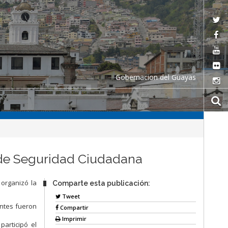
Gobernacion del Guayas
 de Seguridad Ciudadana
 organizó la
Comparte esta publicación:
Tweet
úntes fueron
Compartir
Imprimir
participó el