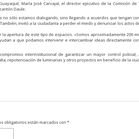
 Guayaquil, María José Carvajal, el director ejecutivo de la Comisión de 
cantón Daule.
ros no sólo estamos dialogando, sino llegando a acuerdos que tengan co
ambién, invitó a la ciudadanía a perder el miedo y denunciar los actos d
or la apertura de este tipo de espacios. «Somos aproximadamente 200 mi
 ayudan a que podamos intervenir e intercambiar ideas directamente co
mpromiso interinstitucional de garantizar un mayor control policial,
lta, repotenciación de luminarias y otros proyectos en beneficio de la ciu
s obligatorios están marcados con
*