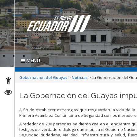
MENÚ
Gobernacion del Guayas
>
Noticias
>
La Gobernación del Gua
La Gobernación del Guayas impu
A fin de establecer estrategias que resguarden la vida de l
Primera Asamblea Comunitaria de Seguridad con los moradores
Alrededor de 200 personas se dieron cita en el encuentro que
testigos del verdadero diálogo que impulsa el Gobierno Nacion
Seguridad ciudadana, vialidad, infraestructura y salud, fue