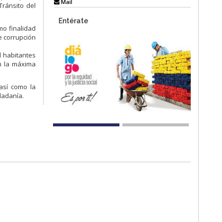
Mail
Tránsito del
Entérate
mo finalidad
e corrupción
l habitantes
n la máxima
 así como la
dadanía.