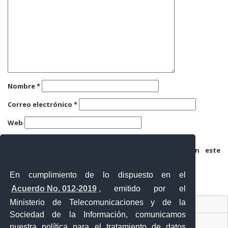
Nombre
*
Correo electrónico
*
Web
Guarda mi nombre, correo electrónico y web en este
navegador para la próxima vez que comente.
En cumplimiento de lo dispuesto en el
Acuerdo No. 012-2019
, emitido por el
Ministerio de Telecomunicaciones y de la
Ventanilla Única Virtual
Sociedad de la Información, comunicamos
Ventanilla Única de Comercio Exterior
nuestra política para el tratamiento de datos