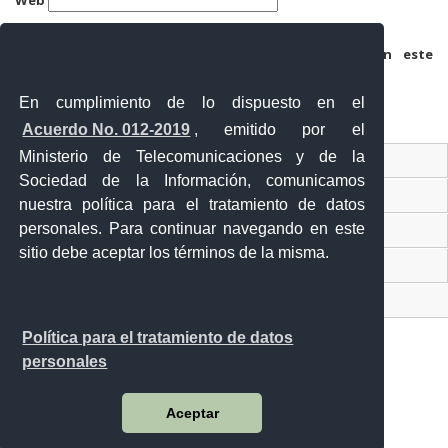
Guarda mi nombre, correo electrónico y web en este
navegador para la próxima vez que comente.
En cumplimiento de lo dispuesto en el
Acuerdo No. 012-2019
, emitido por el
Ministerio de Telecomunicaciones y de la
Ventanilla Única Virtual
Sociedad de la Información, comunicamos
Ventanilla Única de Comercio Exterior
nuestra política para el tratamiento de datos
personales. Para continuar navegando en este
Gobierno Abierto
sitio debe aceptar los términos de la misma.
Visor Ciudadano
Contacto ciudadano
Política para el tratamiento de datos
personales
Malecón y Aguirre
Aceptar
Guayaquil - Ecuador
Teléfono: 593-4 370-2840