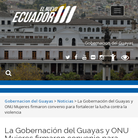
Toggle
navigation
Gobernacion del Guayas
Gobernacion del Guayas
>
Noticias
>
La Gobernación del Guayas y
ONU Mujeres firmaron convenio para fortalecer la lucha contra la
violencia
La Gobernación del Guayas y ONU
Mujeres firmaron convenio para