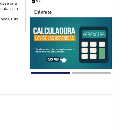
Mail
posee una
cuentan con
Entérate
uayas, Luis