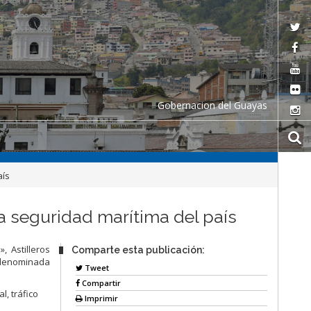
Gobernacion del Guayas
aís
a seguridad marítima del país
, Astilleros
Comparte esta publicación:
, denominada
Tweet
Compartir
, tráfico
Imprimir