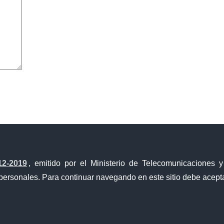
avegador para la próxima vez que comente.
12-2019
, emitido por el Ministerio de Telecomunicaciones 
personales. Para continuar navegando en este sitio debe acepta
a Única de Comercio Exterior
Gobierno Abierto