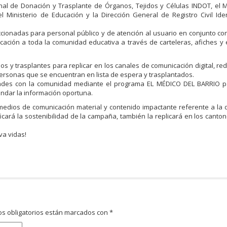
nal de Donación y Trasplante de Órganos, Tejidos y Células INDOT, el M
el Ministerio de Educación y la Dirección General de Registro Civil Iden
ccionadas para personal público y de atención al usuario en conjunto con
ucación a toda la comunidad educativa a través de carteleras, afiches y
os y trasplantes para replicar en los canales de comunicación digital, red
personas que se encuentran en lista de espera y trasplantados.
vidades con la comunidad mediante el programa EL MÉDICO DEL BARRIO p
indar la información oportuna.
 medios de comunicación material y contenido impactante referente a la
ficará la sostenibilidad de la campaña, también la replicará en los canton
va vidas!
s obligatorios están marcados con
*