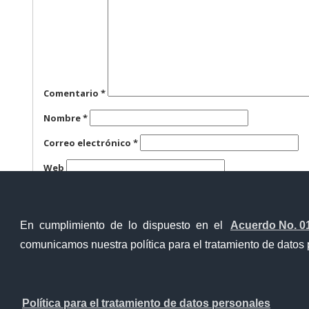
Comentario
*
Nombre
*
Correo electrónico
*
Web
Guarda mi nombre, correo electrónico y web en este n
En cumplimiento de lo dispuesto en el
Acuerdo No. 0
comunicamos nuestra política para el tratamiento de datos 
Ventanilla Única Virtual
Ventanill
Política para el tratamiento de datos personales