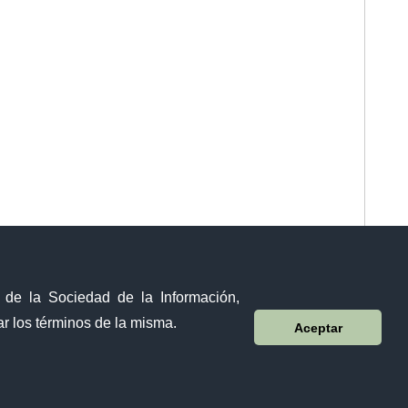
y de la Sociedad de la Información,
r los términos de la misma.
Aceptar
Visor Ciudadano
Contacto ciudadano
Malecón y Aguirre
Guayaquil - Ecuador