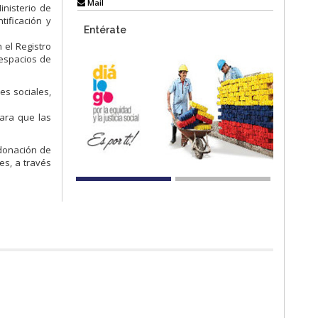
Mail
inisterio de
tificación y
Entérate
 el Registro
 espacios de
es sociales,
ara que las
 donación de
es, a través