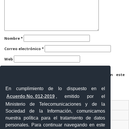
Nombre
*
Correo electrónico
*
Web
Guarda mi nombre, correo electrónico y web en este
navegador para la próxima vez que comente.
En cumplimiento de lo dispuesto en el
Acuerdo No. 012-2019
, emitido por el
Ministerio de Telecomunicaciones y de la
Ventanilla Única Virtual
Sociedad de la Información, comunicamos
Ventanilla Única de Comercio Exterior
nuestra política para el tratamiento de datos
personales. Para continuar navegando en este
Gobierno Abierto