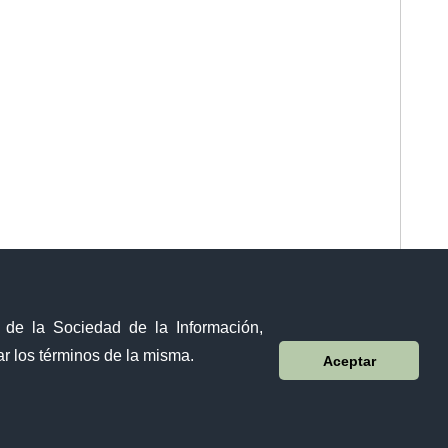
y de la Sociedad de la Información,
r los términos de la misma.
Aceptar
Visor Ciudadano
Contacto ciudadano
Malecón y Aguirre
Guayaquil - Ecuador