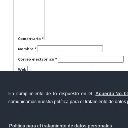
Comentario
*
Nombre
*
Correo electrónico
*
Web
Guarda mi nombre, correo electrónico y web en este n
En cumplimiento de lo dispuesto en el
Acuerdo No. 0
comunicamos nuestra política para el tratamiento de datos 
Ventanilla Única Virtual
Ventanill
Política para el tratamiento de datos personales