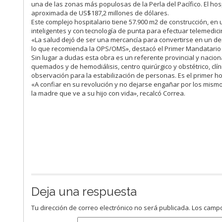
una de las zonas más populosas de la Perla del Pacífico. El ho
aproximada de US$187,2 millones de dólares.
Este complejo hospitalario tiene 57.900 m2 de construcción, en 
inteligentes y con tecnología de punta para efectuar telemedic
«La salud dejó de ser una mercancía para convertirse en un d
lo que recomienda la OPS/OMS», destacó el Primer Mandatario 
Sin lugar a dudas esta obra es un referente provincial y nacion
quemados y de hemodiálisis, centro quirúrgico y obstétrico, cl
observación para la estabilización de personas. Es el primer ho
«A confiar en su revolución y no dejarse engañar por los mism
la madre que ve a su hijo con vida», recalcó Correa.
Deja una respuesta
Tu dirección de correo electrónico no será publicada.
Los campo