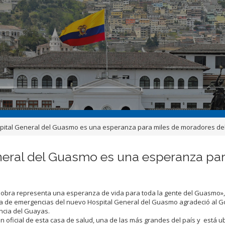
spital General del Guasmo es una esperanza para miles de moradores del
neral del Guasmo es una esperanza par
a obra representa una esperanza de vida para toda la gente del Guasmo»,
la de emergencias del nuevo Hospital General del Guasmo agradeció al G
ncia del Guayas.
ión oficial de esta casa de salud, una de las más grandes del país y está 