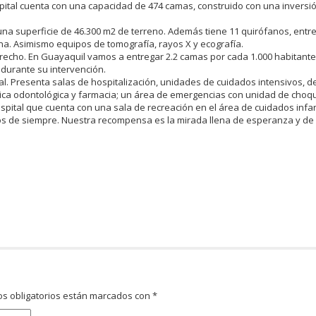
spital cuenta con una capacidad de 474 camas, construido con una inversi
una superficie de 46.300 m2 de terreno. Además tiene 11 quirófanos, entre
ina. Asimismo equipos de tomografía, rayos X y ecografía.
erecho. En Guayaquil vamos a entregar 2.2 camas por cada 1.000 habitant
durante su intervención.
al. Presenta salas de hospitalización, unidades de cuidados intensivos, d
ínica odontológica y farmacia; un área de emergencias con unidad de choq
spital que cuenta con una sala de recreación en el área de cuidados infan
os de siempre. Nuestra recompensa es la mirada llena de esperanza y de 
s obligatorios están marcados con
*