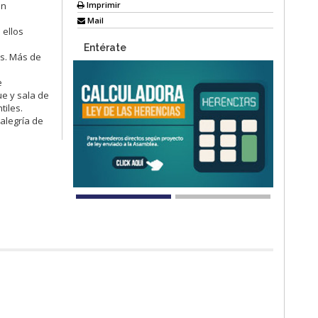
Imprimir
ón
Mail
 ellos
Entérate
es. Más de
e
ue y sala de
tiles.
alegría de