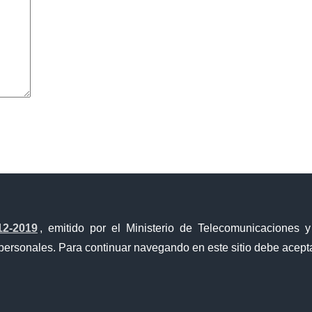
avegador para la próxima vez que comente.
12-2019
, emitido por el Ministerio de Telecomunicaciones 
personales. Para continuar navegando en este sitio debe acepta
a Única de Comercio Exterior
Gobierno Abierto