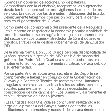
«Somos un gobierno de acciones, no de palabras.
Compartimos con la ciudadanía, receptamos las sugerencias
desde territorio, pero sobre todo vigilamos la calidez de los
servicios brindados por las diferentes instituciones del Estado.
Definitivamente tabajamos con pasión por y para la gente»,
recalcó el gobernador del Guayas.
Como parte del compromiso del presidente de la República,
Lenín Moreno en respaldar a la economía popular y solidaria de
todos los sectores, se entregó a tres mujeres emprendedoras
del sector de «Los Juanes», alrededor de 20 mil dólares en
créditos, a través de la gestión gubernamental de BanEcuador
(BP).
De la misma forma, Don Julio Quiroz persona discapacitada de
51 años, gracias a la gestión del MSP, recibió de manos del
gobernador, Pedro Pablo Duart una silla de ruedas postural,
implemento técnico que incrementa su calidad de vida debido
a su enfermedad.
Por su parte, Andrea Sotomayor, secretaria del Deporte se
comprometió a trabajar en conjunto con la Gobernacion del
Guayas y la Secretaría Técnica de Asentamientos Humanos
Irregulares, para realizar cuanto antes los estudios técnicos y
sociales para evaluar en función de las necesidades la
construcción de una cancha en «Los Juanes», y así fomentar el
espíritu deportivo de niños y jóvenes.
«Las Brigadas Toda Una Vida se continuarán realizando a lo
largo de la provincia del Guayas. Vamos con todas las
instituciones, implementos y necesidades a cada rincón de los