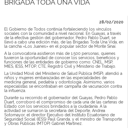
BRIGADA TODA UNA VIDA
28/02/2020
El Gobierno de Todos continúa fortaleciendo los vínculos
sociales con la comunidad a nivel nacional. En Guayas, a través
de la efectiva gestión del gobernador, Pedro Pablo Duart, se
llevó a cabo una edición más, de las Brigadas Toda Una Vida, en
la cancha «Los Juanes» en el popular sector de Monte Sinaí.
A la convocatoria asistieron más de 1.500 personas, quienes
tuvieron la oportunidad de conocer los servicios, beneficios y
funciones de las entidades de gobierno como: CNEL, MSP,
MIES, IESS, MTOP, CTE, Registro Civil y Ministerio de Trabajo.
La Unidad Móvil del Ministerio de Salud Pública (MSP), atendió a
niños y mujeres embarazadas en las especialidades de
medicina general, pediatría y odontología. Asimismo, varios
especialistas se encontraban en campaña de vacunación contra
la influenza.
Durante su recorrido el gobernador del Guayas, Pedro Pablo
Duart, corroboró el compromiso de cada una de las carteras de
Estado con los servicios brindados a la ciudadanía. A la
actividad se sumaron la secretaria del Deporte, Andrea
Sotomayor, el director Ejecutivo del Instituto Ecuatoriano de
Seguridad Social (IESS) Paúl Granda, y el ministro de Transporte
y Obras Públicas (MTOP) Gabriel Martínez.