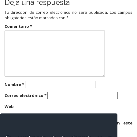
Deja una respuesta
Tu dirección de correo electrónico no será publicada.
Los campos
obligatorios están marcados con
*
Comentario
*
Nombre
*
Correo electrónico
*
Web
Guarda mi nombre, correo electrónico y web en este
navegador para la próxima vez que comente.